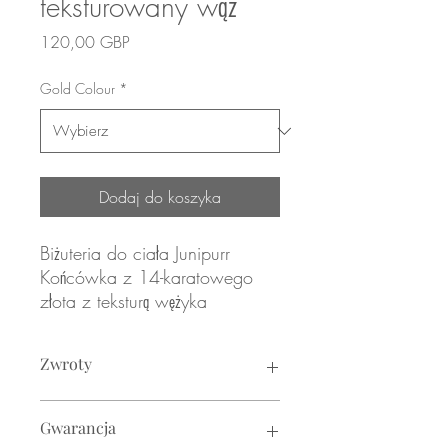
teksturowany wąż
Cena
120,00 GBP
Gold Colour
*
Dodaj do koszyka
Biżuteria do ciała Junipurr
Końcówka z 14-karatowego
złota z teksturą wężyka
Żółte, różowe lub białe złoto
Zwroty
TYLKO DODATEK
pasuje do bezgwintowego
Zwroty nie są akceptowane ze
słupka labret (sprzedawany
Gwarancja
względów higienicznych.
oddzielnie, patrz: dział "Słupki