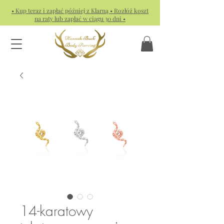
• Kup teraz i zapłać później z Klarną • Rozłóż koszt
na raty lub zapłać w ciągu 30 dni •
14-karatowy