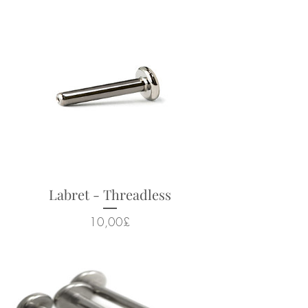
Suitable for a wide range of
body piercings
Looks particularly good in:
helix, conch, flat, tragus, lobes
Returns not accepted due to
hygiene and safety reasons.
Labret - Threadless
Cena
10,00£