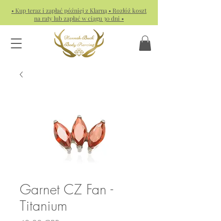
• Kup teraz i zapłać później z Klarną • Rozłóż koszt
na raty lub zapłać w ciągu 30 dni •
Garnet CZ Fan -
Titanium