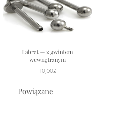
Labret — z gwintem
wewnętrznym
Cena
10,00£
Powiązane
produkty
New Arrival
New Arrival