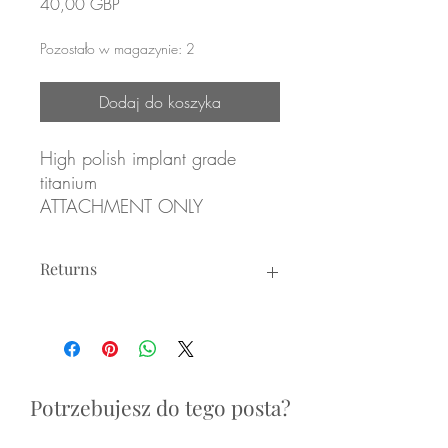
Cena
40,00 GBP
Pozostało w magazynie: 2
Dodaj do koszyka
High polish implant grade
titanium
ATTACHMENT ONLY
(3x) Marquise cut Garnet
coloured cubic zirconias
Returns
Overall size: 7mm
Returns not accepted due to hygiene
Threadless attachment for
reasons.
threadless posts
Labrets sold separately (see
Potrzebujesz do tego posta?
Threadless Labret Posts)