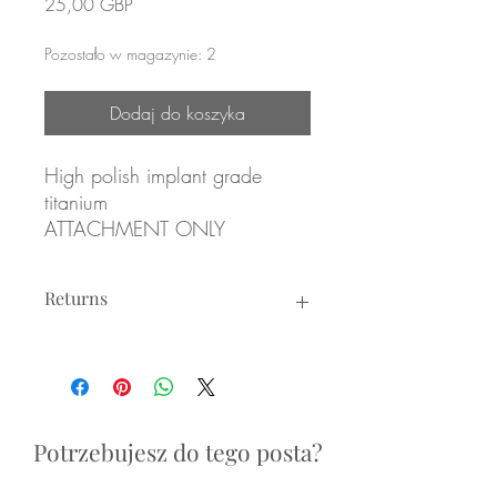
Cena
25,00 GBP
Pozostało w magazynie: 2
Dodaj do koszyka
High polish implant grade
titanium
ATTACHMENT ONLY
Overall size: 4.5mm x 2.25mm
Returns
Returns not accepted due to hygiene
Internally threaded attachment
reasons.
for 1.2mm/16g internally
threaded posts
Potrzebujesz do tego posta?
Labrets sold separately (see
Internally Threaded Labret Posts)