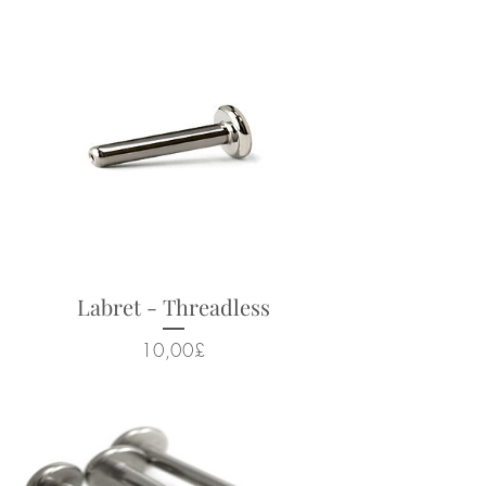
Suitable for a wide range of
body piercings
Looks particularly good in:
helix, conch, flat, lobes, tragus
Returns not accepted due to
hygiene and safety reasons.
Labret - Threadless
Cena
10,00£