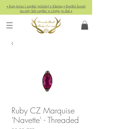
• Kup teraz i zapłać później z Klarną • Rozłóż koszt
na raty lub zapłać w ciągu 30 dni •
Ruby CZ Marquise
'Navette' - Threaded