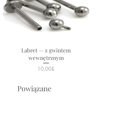
Labret — z gwintem
wewnętrznym
Cena
10,00£
Powiązane
produkty
New Arrival
New Arrival