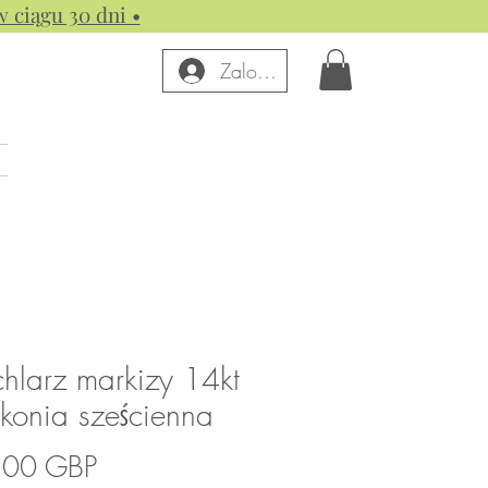
w ciągu 30 dni •
Zaloguj się
larz markizy 14kt
rkonia sześcienna
Cena
,00 GBP