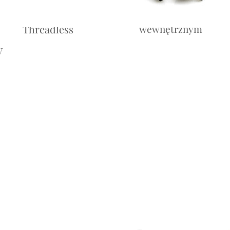
Labret -
Labret — z gwintem
Threadless
wewnętrznym
y
Cena
10,00£
Cena
10,00£