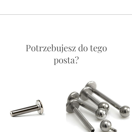
Nadaje 
ów higienicznych.
uszu, 
Wygląd
kolczyk
go przedmiotu podlega dyskrecji producenta (w tym przypadku Junipurr Je
Potrzebujesz do tego
tragus.
ć wniosek z producenta w Twoim imieniu, ale nie będzie miał wpływu na ost
posta?
Zwroty
względ
bezpie