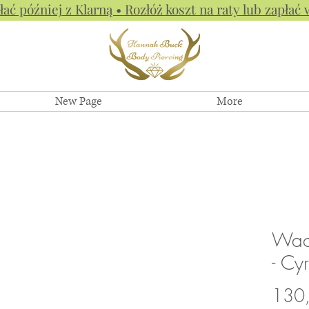
łać później z Klarną • Rozłóż koszt na raty lub zapłać 
New Page
More
Wach
- Cy
130