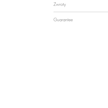
Zwroty
Zwroty nie są akceptowane ze względ
Guarantee
Gwarancja na wady producenta.
Zwrócić / naprawa / wymiana wadliwe
Hannah Buck Body Piercing może złoży